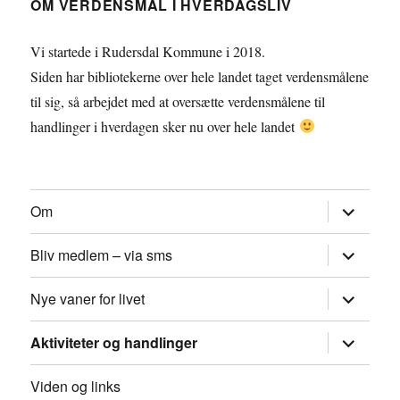
OM VERDENSMÅL I HVERDAGSLIV
Vi startede i Rudersdal Kommune i 2018.
Siden har bibliotekerne over hele landet taget verdensmålene
til sig, så arbejdet med at oversætte verdensmålene til
handlinger i hverdagen sker nu over hele landet
udvid
Om
underme
udvid
Bliv medlem – via sms
underme
udvid
Nye vaner for livet
underme
udvid
Aktiviteter og handlinger
underme
Viden og links