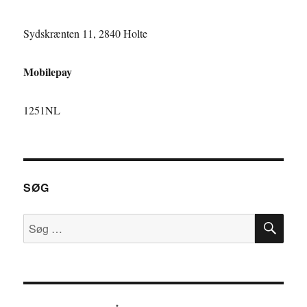
Sydskrænten 11, 2840 Holte
Mobilepay
1251NL
SØG
SØ
Søg
efter: