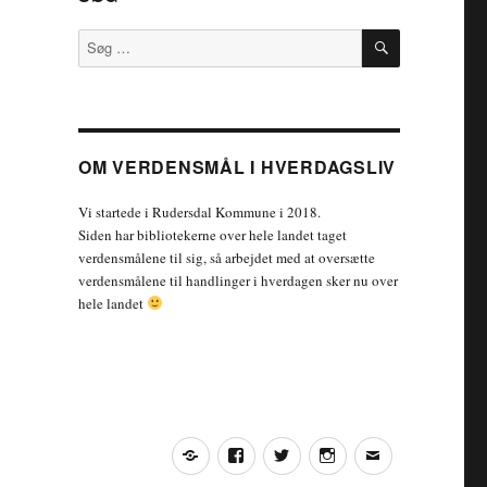
SØG
Søg
efter:
OM VERDENSMÅL I HVERDAGSLIV
Vi startede i Rudersdal Kommune i 2018.
Siden har bibliotekerne over hele landet taget
verdensmålene til sig, så arbejdet med at oversætte
verdensmålene til handlinger i hverdagen sker nu over
hele landet
Yelp
Facebook
Twitter
Instagram
Email