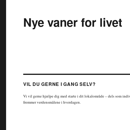
Nye vaner for livet
VIL DU GERNE I GANG SELV?
Vi vil gerne hjælpe dig med starte i dit lokalområde – dels som indiv
fremmer verdensmålene i hverdagen.