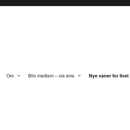
Om
Bliv medlem – via sms
Nye vaner for livet